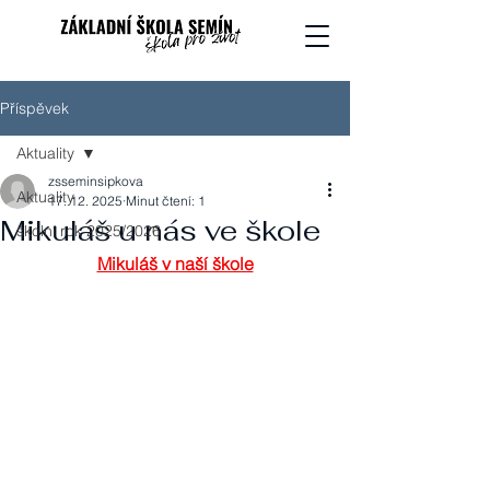
Příspěvek
Aktuality
zsseminsipkova
Aktuality
17. 12. 2025
Minut čtení: 1
Mikuláš u nás ve škole
školní rok 2025/2026
Mikuláš v naší škole