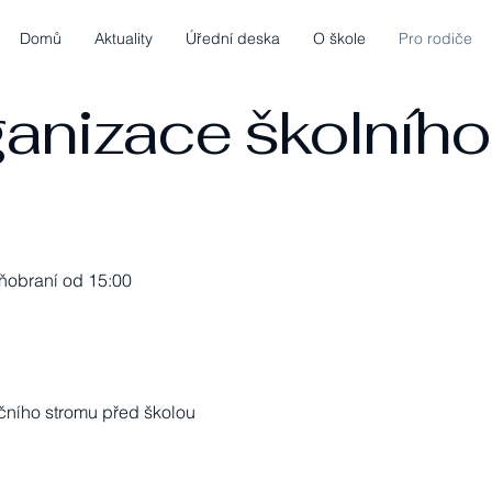
Domů
Aktuality
Úřední deska
O škole
Pro rodiče
anizace školního
ýňobraní od 15:00
očního stromu před školou