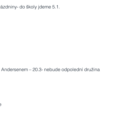
rázdniny- do školy jdeme 5.1.
 s Andersenem – 20.3- nebude odpolední družina
e