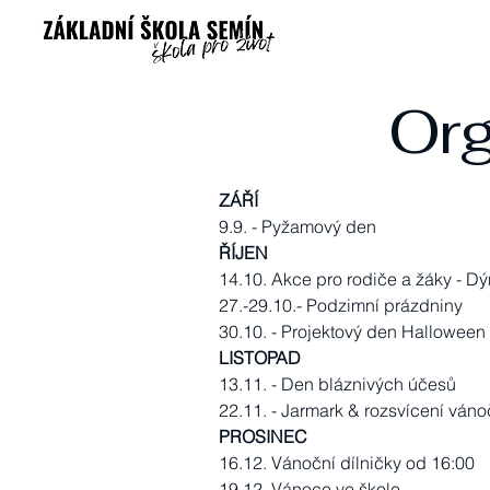
Org
ZÁŘÍ
9.9. - Pyžamový den
ŘÍJEN
14.10. Akce pro rodiče a žáky - D
27.-29.10.- Podzimní prázdniny
30.10. - Projektový den Halloween
LISTOPAD
13.11. - Den bláznivých účesů
22.11. - Jarmark & rozsvícení ván
PROSINEC
16.12. Vánoční dílničky od 16:00
19.12. Vánoce ve škole